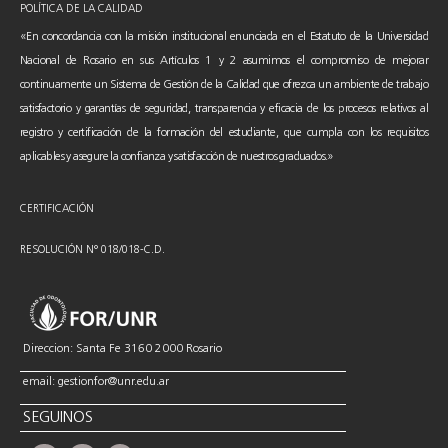
POLÍTICA DE LA CALIDAD
«En concordancia con la misión institucional enunciada en el Estatuto de la Universidad
Nacional de Rosario en sus Artículos 1 y 2 asumimos el compromiso de mejorar
continuamente un Sistema de Gestión de la Calidad que ofrezca un ambiente de trabajo
satisfactorio y garantías de seguridad, transparencia y eficacia de los procesos relativos al
registro y certificación de la formación del estudiante, que cumpla con los requisitos
aplicables y asegure la confianza y satisfacción de nuestros graduados.»
CERTIFICACIÓN
RESOLUCIÓN N° 018/018-C.D.
Direccion: Santa Fe 3160 2000 Rosario
email: gestionfor@unr.edu.ar
SEGUINOS