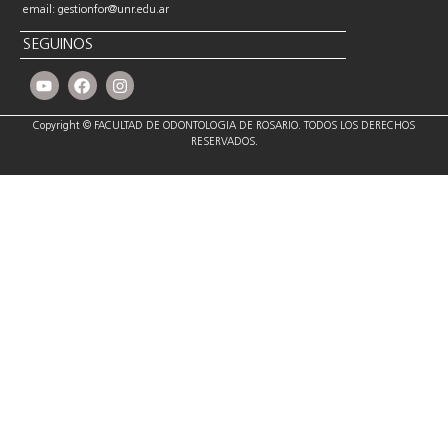
email: gestionfor@unr.edu.ar
SEGUINOS
Copyright © FACULTAD DE ODONTOLOGIA DE ROSARIO. TODOS LOS DERECHOS
RESERVADOS.